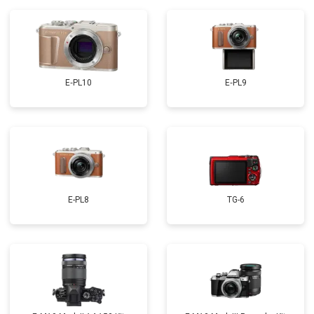
E‑PL10
E‑PL9
E-PL8
TG-6