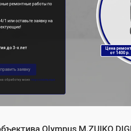
ужные ремонтные работы по
4/1 или оставьте заявку на
плектующие!
ия до 3-х лет
Цена ремон
от 1400 р.
править заявку
 на обработку моих
персональных
объектива Olympus M.ZUIKO DIG