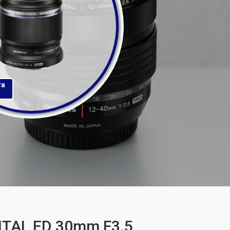
та
ITAL ED 30mm F3.5