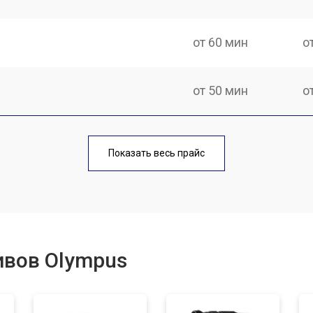
от 60 мин
о
от 50 мин
о
лаги
от 60 мин
о
Показать весь прайс
от 50 мин
о
от 80 мин
о
ивов Olympus
от 40 мин
о