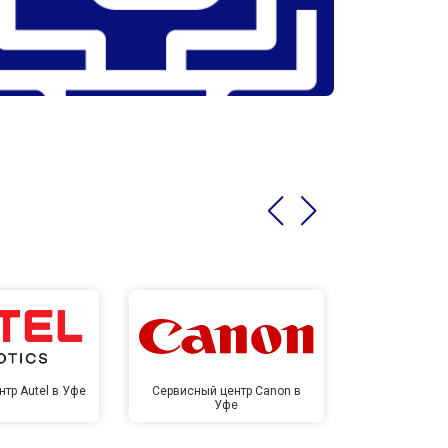
тр Autel в Уфе
Сервисный центр Canon в
Сервисный це
Уфе